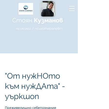
Стоян
Кузманов
психолог / психотерапевт
"От нужНОто
към нужДАта" -
уъркшоп
Преживелищно себепознание