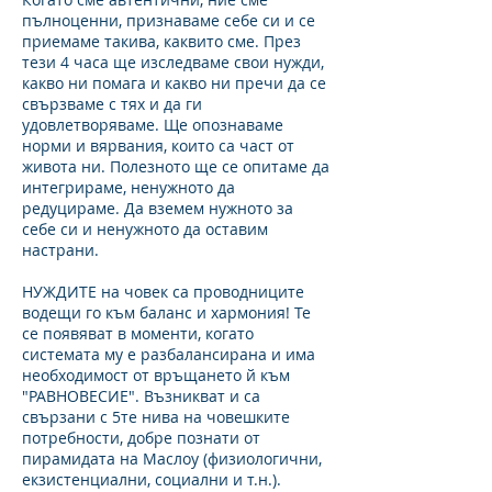
пълноценни, признаваме себе си и се
приемаме такива, каквито сме. През
тези 4 часа ще изследваме свои нужди,
какво ни помага и какво ни пречи да се
свързваме с тях и да ги
удовлетворяваме. Ще опознаваме
норми и вярвания, които са част от
живота ни. Полезното ще се опитаме да
интегрираме, ненужното да
редуцираме. Да вземем нужното за
себе си и ненужното да оставим
настрани.
НУЖДИТЕ на човек са проводниците
водещи го към баланс и хармония! Те
се появяват в моменти, когато
системата му е разбалансирана и има
необходимост от връщането й към
"РАВНОВЕСИЕ". Възникват и са
свързани с 5те нива на човешките
потребности, добре познати от
пирамидата на Маслоу (физиологични,
екзистенциални, социални и т.н.).