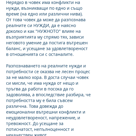
Нерядко в човек има конфликти на
нужди, възникващи по едно и също
време (на едно или различни нива).
От това човек да може да разпознава
реалните си НУЖДИ, да е наясно
доколко и как "НУЖНОТО" влияе на
възприятията му спрямо тях, зависи
неговото умение да постига вътрешен
баланс, и усещане за удовлетвореност
в отношенията си с останалите.
Разпознаването на реалните нужди и
потребности се оказва не лесен процес
за не малко хора. В доста случаи човек
си мисли, че има нужда от нещо и
тръгва да работи в посока да го
задоволява, а впоследствие разбира, че
потребността му е била съвсем
различна. Това довежда до
емоционални вътрешни конфликти и
неудовлетвореност, напрежение, и
тревожност. До усещане за
потиснатост, непълноценност и
некачествен живот.