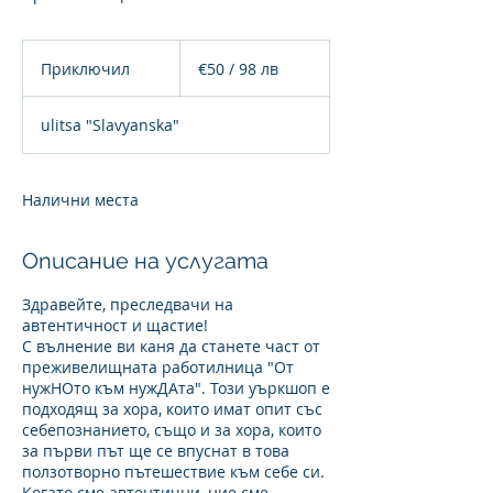
€50
/
Приключил
П
€50 / 98 лв
98
лв
р
и
ulitsa "Slavyanska"
к
л
ю
ч
Налични места
и
л
Описание на услугата
Здравейте, преследвачи на
автентичност и щастие!
С вълнение ви каня да станете част от
преживелищната работилница "От
нужНОто към нужДАта". Този уъркшоп е
подходящ за хора, които имат опит със
себепознанието, също и за хора, които
за първи път ще се впуснат в това
ползотворно пътешествие към себе си.
Когато сме автентични, ние сме